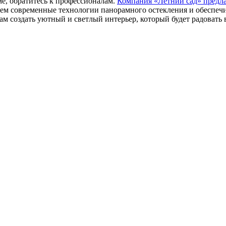
ме, обратитесь к профессионалам.
Компания «Летний сад» предла
ем современные технологии панорамного остекления и обеспечи
м создать уютный и светлый интерьер, который будет радовать в