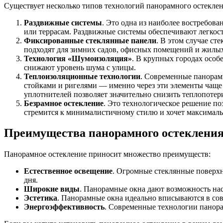
Существует несколько типов технологий панорамного остеклен
Раздвижные системы
. Это одна из наиболее востребов
или террасам. Раздвижные системы обеспечивают легкост
Фиксированные стеклянные панели
. В этом случае ст
подходят для зимних садов, офисных помещений и жилых д
Технология «Шумоизоляция»
. В крупных городах осо
снижают уровень шума с улицы.
Теплоизоляционные технологии
. Современные панорам
стойками и ригелями — именно через эти элементы чаще
уплотнителей позволяет значительно снизить теплопоте
Безрамное остекление
. Это технологическое решение по
стремится к минималистичному стилю и хочет максимальн
Преимущества панорамного остеклени
Панорамное остекление приносит множество преимуществ:
Естественное освещение
. Огромные стеклянные поверхн
дня.
Широкие виды
. Панорамные окна дают возможность нас
Эстетика
. Панорамные окна идеально вписываются в со
Энергоэффективность
. Современные технологии панора