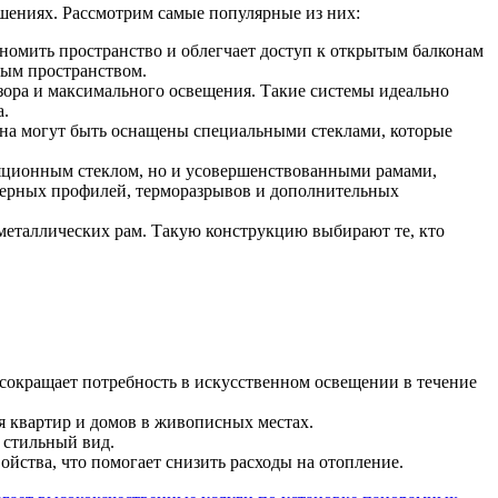
шениях. Рассмотрим самые популярные из них:
ономить пространство и облегчает доступ к открытым балконам
ным пространством.
бзора и максимального освещения. Такие системы идеально
а.
кна могут быть оснащены специальными стеклами, которые
яционным стеклом, но и усовершенствованными рамами,
мерных профилей, терморазрывов и дополнительных
х металлических рам. Такую конструкцию выбирают те, кто
сокращает потребность в искусственном освещении в течение
я квартир и домов в живописных местах.
 стильный вид.
йства, что помогает снизить расходы на отопление.