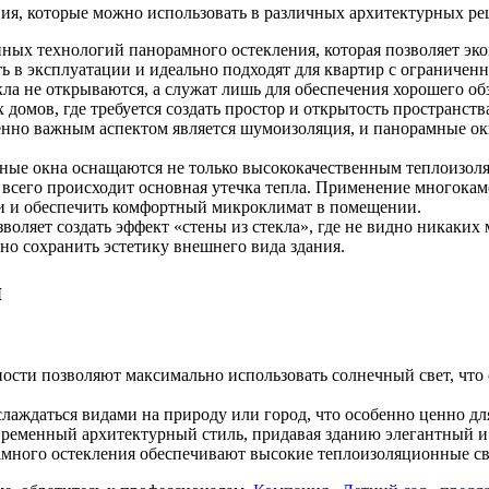
ия, которые можно использовать в различных архитектурных ре
анных технологий панорамного остекления, которая позволяет эк
ь в эксплуатации и идеально подходят для квартир с ограничен
екла не открываются, а служат лишь для обеспечения хорошего о
омов, где требуется создать простор и открытость пространств
бенно важным аспектом является шумоизоляция, и панорамные о
ные окна оснащаются не только высококачественным теплоизол
 всего происходит основная утечка тепла. Применение многока
ри и обеспечить комфортный микроклимат в помещении.
зволяет создать эффект «стены из стекла», где не видно никаки
о сохранить эстетику внешнего вида здания.
я
ости позволяют максимально использовать солнечный свет, что 
лаждаться видами на природу или город, что особенно ценно дл
временный архитектурный стиль, придавая зданию элегантный и
много остекления обеспечивают высокие теплоизоляционные сво