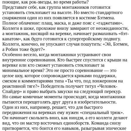
поющие, как рок-звезды, во время работы?
Представьте себе, как группа монтажников готовится
установить стеклопакет на высоте. Но вместо стандартного
снаряжения один из них появляется в костюме Бэтмена.
Полное облачение: плащ, маска, и даже пояс с «гаджетами».
Коллеги в шоке, прохожие внизу замирают от неожиданности,
а монтажник, висящий на веревке, начинает размахивать «бэт-
канатом», как будто готовится к супергеройскому подвигу.
Коллеги, конечно, не упускают случая пошутить: «Эй, Бэтмен,
а Робин тоже будет?»
Особенно весело, когда монтажники устраивают свои
внутренние соревнования. Кто быстрее спустится с крыши на
веревке или кто сможет установить стеклопакет за
минимальное время? Это не просто соревнование — это
целое шоу, которое сопровождается криками поддержки,
смехом и комментариями типа «Ты что, под лонжероном на
реактивной тяге?» Победитель получает титул «Человек-
Спайдер» и право выбрать закуски на следующий перекур.
Но самые комичные моменты происходят, когда монтажники
пытаются перещеголять друг друга в изобретательности.
Один из них, например, решает, что для быстрого
передвижения на веревках ему нужен «специальный трюк».
Он начинает скользить вниз, как ниндзя, а его коллеги делают
вид, что он мастер восточных единоборств. Команда снизу
притворяется, что боится его навыков, разыгрывая эпические