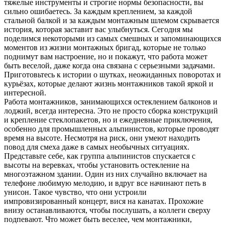
тяжелые инструменты и строгие нормы безопасности, вы
сильно ошибаетесь. За каждым креплением, за каждой
стальной балкой и за каждым монтажным шлемом скрывается
история, которая заставит вас улыбнуться. Сегодня мы
поделимся некоторыми из самых смешных и запоминающихся
моментов из жизни монтажных бригад, которые не только
поднимут вам настроение, но и покажут, что работа может
быть веселой, даже когда она связана с серьезными задачами.
Приготовьтесь к истории о шутках, неожиданных поворотах и
курьёзах, которые делают жизнь монтажников такой яркой и
интересной.
Работа монтажников, занимающихся остеклением балконов и
лоджий, всегда интересна. Это не просто сборка конструкций
и крепление стеклопакетов, но и ежедневные приключения,
особенно для промышленных альпинистов, которые проводят
время на высоте. Несмотря на риск, они умеют находить
повод для смеха даже в самых необычных ситуациях.
Представьте себе, как группа альпинистов спускается с
высоты на веревках, чтобы установить остекление на
многоэтажном здании. Один из них случайно включает на
телефоне любимую мелодию, и вдруг все начинают петь в
унисон. Такое чувство, что они устроили
импровизированный концерт, вися на канатах. Прохожие
внизу останавливаются, чтобы послушать, а коллеги сверху
подпевают. Что может быть веселее, чем монтажники,