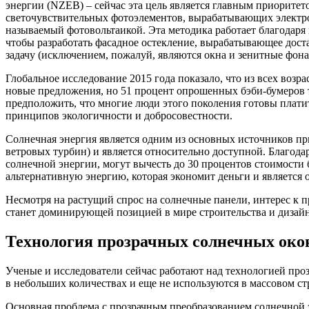
энергии (NZEB) – сейчас эта цель является главным приоритет
светочувствительных фотоэлементов, вырабатывающих электроэ
называемый фотовольтаикой. Эта методика работает благодаря
чтобы разработать фасадное остекление, вырабатывающее доста
задачу (исключением, пожалуй, являются окна и зенитные фон
Глобальное исследование 2015 года показало, что из всех воз
новые предложения, но 51 процент опрошенных бэби-бумеров та
предположить, что многие люди этого поколения готовы платит
принципов экологичности и добросовестности.
Солнечная энергия является одним из основных источников при
ветровых турбин) и является относительно доступной. Благод
солнечной энергии, могут вычесть до 30 процентов стоимости
альтернативную энергию, которая экономит деньги и является
Несмотря на растущий спрос на солнечные панели, интерес к п
станет доминирующей позицией в мире строительства и дизайн
Технология прозрачных солнечных око
Ученые и исследователи сейчас работают над технологией пр
в небольших количествах и еще не используются в массовом ст
Основная проблема с прозрачным преобразованием солнечной 