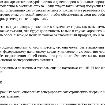
ом для архитекторов-урбанистов и девелоперов в больших город
нергию в оконные стекла. Существует такой метод получения эл
 использованию фоточувствительного покрытия на различных пов
точно электрической энергии, чтобы обеспечивать свои потребно
ари, размещенные на крышах).
растных групп люди, рожденные в «нулевых» годах, так называем
кже сказали, что будут доплачивать только в случае хорошего 
ь более высокую цену не только за стабильный продукт, но и за
родной энергии, отчасти потому, что она может быть включена 
аря федеральному налоговому кредиту на солнечную энергию ча
 без ограничения общей стоимости установки. Это весьма выго
 основой бесперебойного питания
розрачным солнечным стеклам еще не настолько явный. И все же,
а.
н
озрачных окон, способных генерировать электрическую энергию
роительстве.
энергии заключается в поддержании прозрачности без потери э