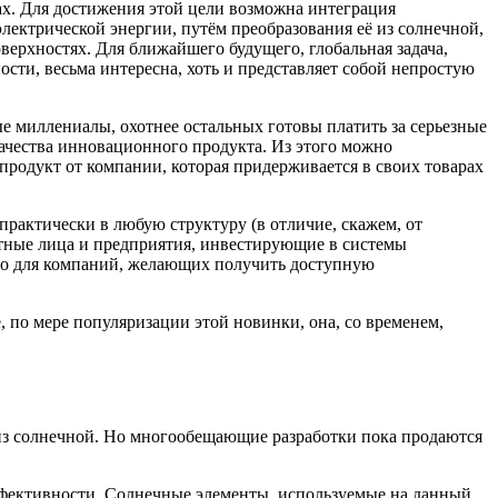
ах. Для достижения этой цели возможна интеграция
ектрической энергии, путём преобразования её из солнечной,
ерхностях. Для ближайшего будущего, глобальная задача,
сти, весьма интересна, хоть и представляет собой непростую
ые миллениалы, охотнее остальных готовы платить за серьезные
качества инновационного продукта. Из этого можно
 продукт от компании, которая придерживается в своих товарах
практически в любую структуру (в отличие, скажем, от
стные лица и предприятия, инвестирующие в системы
дно для компаний, желающих получить доступную
 по мере популяризации этой новинки, она, со временем,
 из солнечной. Но многообещающие разработки пока продаются
ффективности. Солнечные элементы, используемые на данный