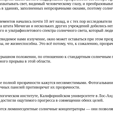
захватывать свет, видимый человеческому глазу, и преобразовыв
ить в зданиях, заполненных непрозрачными окнами, поэтому сол
ментов начались почти 10 лет назад, и с тех пор исследователи
а штата Мичиган и нескольких других учреждений добились неп
о и ультрафиолетового спектра солнечного света, который люди
видимое нами излучение, окно может оставаться при этом проз
увы, не жизнеспособна. Это всё потому, что, к сожалению, про
ыигрышном положении, по отношению к стандартным солнечным п
ного прорыва в этой области.
ие полной прозрачности кажутся несовместимыми. Фотогальваник
чных панелей противоречат их прозрачности.
нологическом институте, Калифорнийском университете в Лос-Ан
, достигли ощутимого прогресса в совмещении обеих целей.
тся люминесцентные солнечные концентраторы — они позволяют