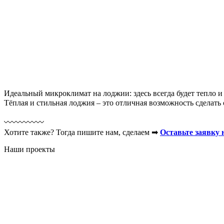
Идеальный микроклимат на лоджии: здесь всегда будет тепло и 
Тёплая и стильная лоджия – это отличная возможность сделат
〰️〰️〰️〰️〰️
Хотите также? Тогда пишите нам, сделаем ➡
Оставьте заявку 
Наши проекты