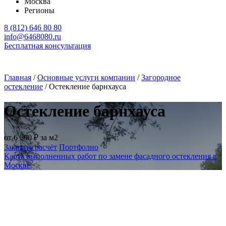
Москва
Регионы
8 (812) 646 80 80
info@6468080.ru
Бесплатная консультация
Главная
/
Основные услуги компании
/
Загородное
остекление
/
Остекление барнхауса
Остекление барнхауса
от
6 500 ₽
за м2
Заказать расчёт
Портфолио
Карта выполненных работ по замене фасадного остекления в
Москве