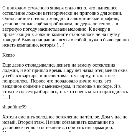
С приходом стуженого января стало ясно, что нынешнее
остекление лоджии категорически не пригодно для жизни.
Однослойное стекло и холодный алюминиевый профиль,
установленные ещё застройщиком, не держали тепло, а в
ветреную погоду насвистывали мелодию. К вечеру в
прилегающей к лоджии комнате становилось не на шутку
холодно! Вывод напрашивался сам собой, нужно было срочно
искать компанию, которая […]
Kenzo
Еще давно откладывались деньги на замену остекления
лоджии, и вот пришло время. Пару лет назад отец менял окна
у себя в квартире, и посоветовал эту фирму, так как все
понравилось. Первое что порадовало лично меня, это
вежливое общение с менеджером, и помощь в выборе. Я в
этом не совсем разбираюсь, так что очень кстати пригодилась
[…]
shipoftime99
Хотели сменить холодное остекление на тёплое. Дом у нас не
новый. Второй этаж. Начали обзванивать компании по
установке теплого остекления, собирать информацию.