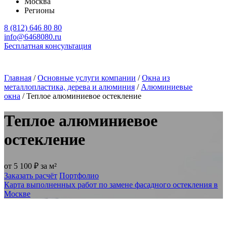
Москва
Регионы
8 (812) 646 80 80
info@6468080.ru
Бесплатная консультация
Главная
/
Основные услуги компании
/
Окна из
металлопластика, дерева и алюминия
/
Алюминиевые
окна
/
Теплое алюминиевое остекление
Теплое алюминиевое
остекление
от
5 100 ₽
за м²
Заказать расчёт
Портфолио
Карта выполненных работ по замене фасадного остекления в
Москве