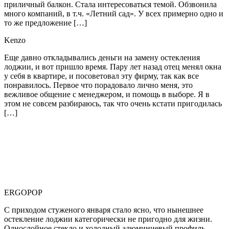
приличный балкон. Стала интересоваться темой. Обзвонила
много компаний, в т.ч. «Летний сад». У всех примерно одно и
то же предложение […]
Kenzo
Еще давно откладывались деньги на замену остекления
лоджии, и вот пришло время. Пару лет назад отец менял окна
у себя в квартире, и посоветовал эту фирму, так как все
понравилось. Первое что порадовало лично меня, это
вежливое общение с менеджером, и помощь в выборе. Я в
этом не совсем разбираюсь, так что очень кстати пригодилась
[…]
ERGOPOP
С приходом стуженого января стало ясно, что нынешнее
остекление лоджии категорически не пригодно для жизни.
Однослойное стекло и холодный алюминиевый профиль,