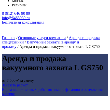
Москва
Регионы
8 (812) 646 80 80
info@6468080.ru
Бесплатная консультация
Главная
/
Основные услуги компании
/
Аренда и продажа
спецтехники
/
Вакуумные захваты в аренду и
продажу
/
Аренда и продажа вакуумного захвата L GS750
Аренда и продажа
вакуумного захвата L GS750
от
7 500 ₽
за смену
Заказать расчёт
Карта выполненных работ по замене фасадного остекления в
Москве