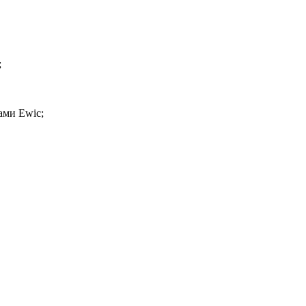
;
ами Ewic;