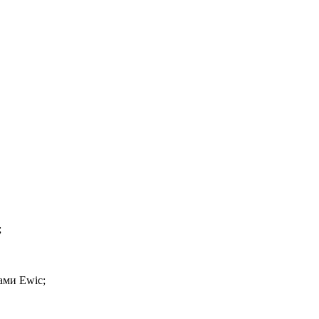
;
ами Ewic;