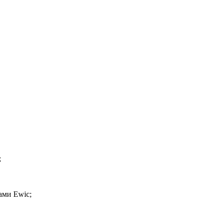
;
ами Ewic;