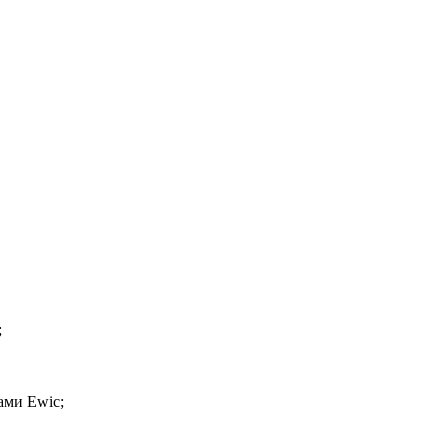
;
ами Ewic;